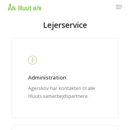
Menu
Skip
to
main
Lejerservice
content
Administration
Agerskov har kontakten til alle
Illuuts samarbejdspartnere.