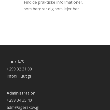
Find de praktiske informationer,
som berører dig som lejer her
Illuut A/S
+299 32 31 00
info@illuut.gl
Administration
+299 34 35 40
adm@agerskov.gl