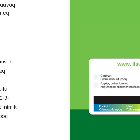
suuvoq,
neq
uuvoq,
neq
ullu
2-3-
 inimik
poq.