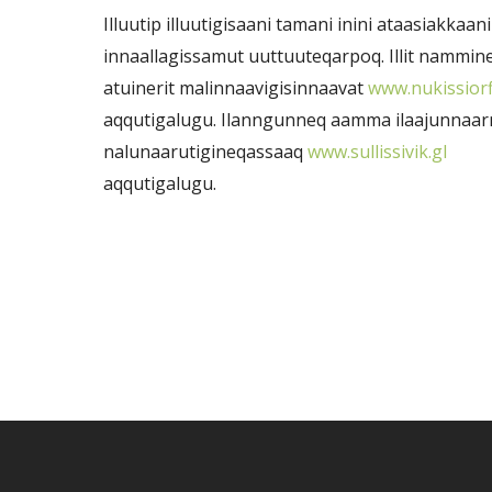
Illuutip illuutigisaani tamani inini ataasiakkaan
innaallagissamut uuttuuteqarpoq. Illit nammin
atuinerit malinnaavigisinnaavat
www.nukissiorfi
aqqutigalugu. Ilanngunneq aamma ilaajunnaa
nalunaarutigineqassaaq
www.sullissivik.gl
aqqutigalugu.