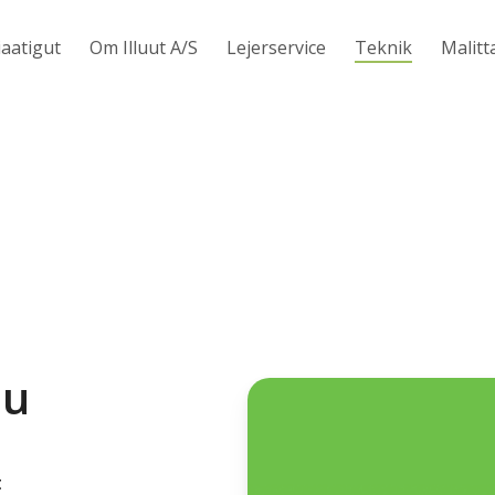
iaatigut
Om Illuut A/S
Lejerservice
Teknik
Malitt
lu
t