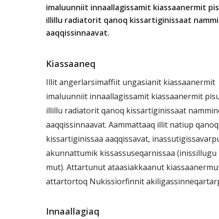
imaluunniit
innaallagissamit
kiassaanermit
pi
illillu
radiatorit
qanoq
kissartiginissaat
nammi
aaqqissinnaavat.
Kiassaaneq
Illit angerlarsimaffiit ungasianit kiassaanermit
imaluunniit innaallagissamit kiassaanermit pis
illillu radiatorit qanoq kissartiginissaat nammi
aaqqissinnaavat. Aammattaaq illit natiup qanoq
kissartiginissaa aaqqissavat, inassutigissavarp
akunnattumik kissassuseqarnissaa (inissillugu 
mut). Attartunut ataasiakkaanut kiassaanermut
attartortoq Nukissiorfinnit akiligassinneqartar
Innaallagiaq