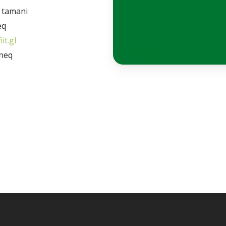
i tamani
eq
it.gl
rneq