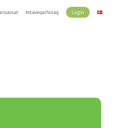
arisassat
Attaveqarfissaq
Login