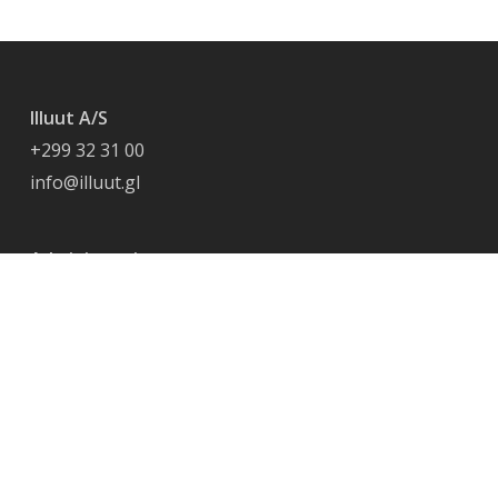
Illuut A/S
+299 32 31 00
info@illuut.gl
Administration
+299 34 35 40
adm@agerskov.gl
Vores boliger
Lejerservice
Årsrapporter