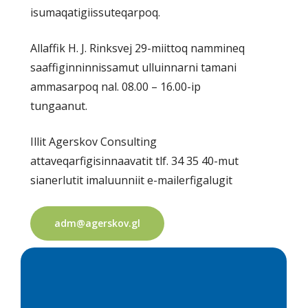
isumaqatigiissuteqarpoq.
Allaffik H. J. Rinksvej 29-miittoq nammineq
saaffiginninnissamut ulluinnarni tamani
ammasarpoq nal. 08.00 – 16.00-ip
tungaanut.
Illit Agerskov Consulting
attaveqarfigisinnaavatit tlf. 34 35 40-mut
sianerlutit imaluunniit e-mailerfigalugit
adm@agerskov.gl