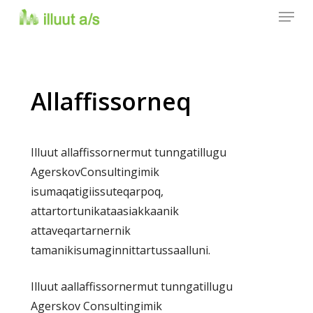
Menu
Skip
to
main
content
Allaffissorneq
Illuut allaffissornermut tunngatillugu
AgerskovConsultingimik
isumaqatigiissuteqarpoq,
attartortunikataasiakkaanik
attaveqartarnernik
tamanikisumaginnittartussaalluni.
Illuut aallaffissornermut tunngatillugu
Agerskov Consultingimik