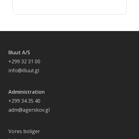
Illuut A/S
+299 32 31 00
info@illuut.gl
Administration
+299 34 35 40
adm@agerskov.gl
Vores boliger