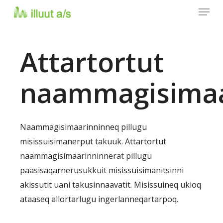
Menu
Skip
to
main
Attartortut
content
naammagisimaa
Naammagisimaarinninneq pillugu
misissuisimanerput takuuk. Attartortut
naammagisimaarinninnerat pillugu
paasisaqarnerusukkuit misissuisimanitsinni
akissutit uani takusinnaavatit. Misissuineq ukioq
ataaseq allortarlugu ingerlanneqartarpoq.